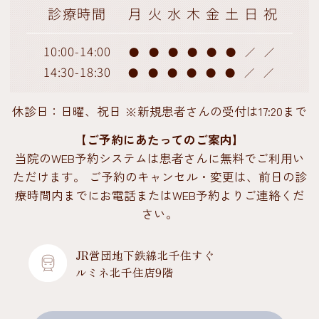
診療時間
月
火
水
木
金
土
日
祝
10:00-14:00
●
●
●
●
●
●
／
／
14:30-18:30
●
●
●
●
●
●
／
／
休診日：日曜、祝日 ※新規患者さんの受付は17:20まで
【ご予約にあたってのご案内】
当院のWEB予約システムは患者さんに無料でご利用い
ただけます。 ご予約のキャンセル・変更は、前日の診
療時間内までにお電話またはWEB予約よりご連絡くだ
さい。
JR営団地下鉄線北千住すぐ
ルミネ北千住店9階