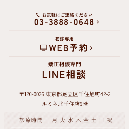
・治療時に出血を伴う可能性がありま
お気軽にご連絡ください
す。
03-3888-0648
・入れ歯装着時に違和感が出る場合があ
初診専用
ります。
WEB予約
・顎の骨が痩せると入れ歯が合わなくな
り、調整（修理）が必要となる場合があ
矯正相談専門
LINE相談
ります。
〒120-0026
東京都足立区千住旭町42-2
ルミネ北千住店9階
診療時間
月
火
水
木
金
土
日
祝