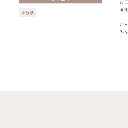
お
消
未分類
こ
み