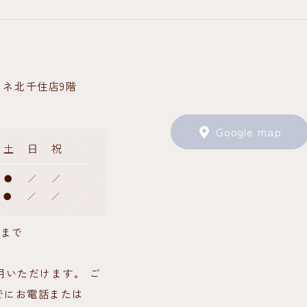
ミネ北千住店9階
Google map
土
日
祝
●
／
／
●
／
／
0まで
用いただけます。 ご
でにお電話または