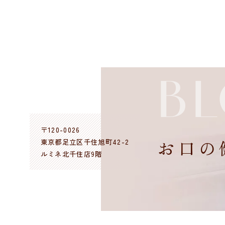
B
〒120-0026
お口の
東京都足立区千住旭町42-2
ルミネ北千住店9階