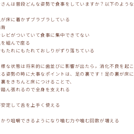
なさんは普段どんな姿勢で食事をしていますか？以下のような
足が床に着かずブラブラしている
猫背
テレビがついていて食事に集中できてない
足を組んで座る
背もたれにもたれておしりがずり落ちている
の様な状態は将来的に歯並びに影響が出たら，消化不良を起
べる姿勢の時に大事なポイントは、足の裏です！足の裏が床に
の裏をきちんと床につけることで、
で踏ん張れるので全身を支えれる
が安定して舌を上手く使える
っかり咀嚼できるようになり噛む力や噛む回数が増える