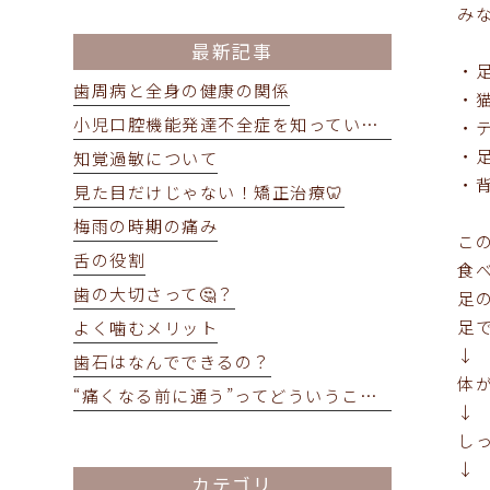
み
最新記事
・
歯周病と全身の健康の関係
・
小児口腔機能発達不全症を知っていますか？
・
・
知覚過敏について
・
見た目だけじゃない！矯正治療🦷
梅雨の時期の痛み
こ
舌の役割
食
歯の大切さって🤔？
足
足
よく噛むメリット
↓
歯石はなんでできるの？
体
“痛くなる前に通う”ってどういうこと？
↓
し
↓
カテゴリ